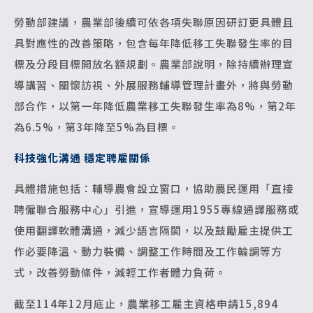
勞動部建議，農業部後續可依各項失聯原因研訂更具體且
具對應性的改善策略，包含每年降低移工失聯發生率的目
標及分段目標開放名額規劃。農業部說明，除持續辦理宣
導講習、關懷訪視、外展服務輔導管理計畫外，將與勞動
部合作，以第一年降低農業移工失聯發生率為8%，第2年
為6.5%，第3年降至5%為目標。
科技強化溝通 穩定聘雇關係
具體措施包括：輔導農會設立窗口，協助農民運用「直接
聘僱聯合服務中心」引進，宣導運用1955專線通譯服務或
使用翻譯軟體溝通，減少語言隔閡，以及鼓勵雇主提供工
作必要降溫、動力裝備、調整工作時間及工作輪調等方
式，改善勞動條件，減輕工作者體力負荷。
截至114年12月底止，農業移工雇主資格申請15,894