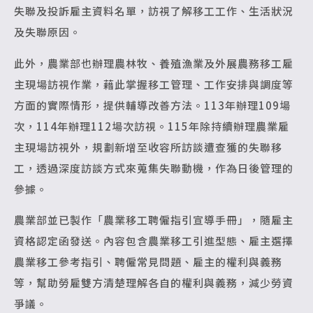
失聯及投訴雇主資料名單，訪視了解移工工作、生活狀況
及失聯原因。
此外，農業部也辦理農林牧、養殖漁業及外展農務移工雇
主現場訪視作業，藉此掌握移工管理、工作安排與調度等
方面的實際情形，提供輔導改善方法。113年辦理109場
次，114年辦理112場次訪視。115年除持續辦理農業雇
主現場訪視外，規劃新增至收容所訪談遭查獲的失聯移
工，透過深度訪談方式來蒐集失聯動機，作為日後管理的
參據。
農業部並已製作「農業移工聘僱指引宣導手冊」，隨雇主
資格認定函發送。內容包含農業移工引進型態、雇主選擇
農業移工參考指引、聘僱常見問題、雇主的權利與義務
等，幫助勞雇雙方清楚理解各自的權利與義務，減少勞資
爭議。