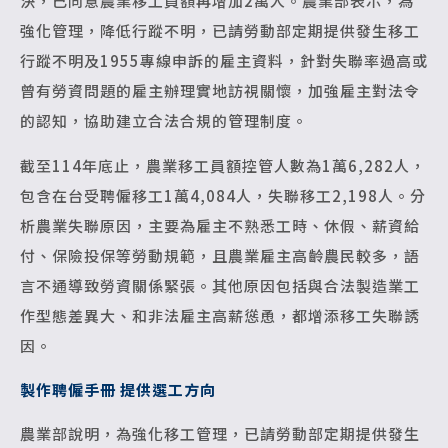
決，已同意農業移工員額再增加2萬人。農業部表示，為
強化管理，降低行蹤不明，已請勞動部定期提供發生移工
行蹤不明及1955專線申訴的雇主資料，針對失聯率過高或
曾有勞資問題的雇主辦理實地訪視關懷，加強雇主對法令
的認知，協助建立合法合規的管理制度。
截至114年底止，農業移工員額控管人數為1萬6,282人，
包含在台受聘僱移工1萬4,084人，失聯移工2,198人。分
析農業失聯原因，主要為雇主不熟悉工時、休假、薪資給
付、保險投保等勞動規範，且農業雇主高齡農民較多，語
言不通導致勞資關係緊張。其他原因包括與合法製造業工
作型態差異大、和非法雇主高薪慫恿，都增添移工失聯誘
因。
製作聘僱手冊 提供選工方向
農業部說明，為強化移工管理，已請勞動部定期提供發生