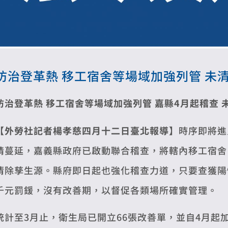
防治登革熱 移工宿舍等場域加強列管 未
防治登革熱 移工宿舍等場域加強列管
嘉縣4月起稽查 
【外勞社記者楊孝慈四月十二日臺北報導】
時序即將進
情蔓延，嘉義縣政府已啟動聯合稽查，將轄內移工宿舍
清除孳生源。縣府即日起也強化稽查力道，只要查獲陽
千元罰鍰，沒有改善期，以督促各類場所確實管理。
統計至3月止，衛生局已開立66張改善單，並自4月起