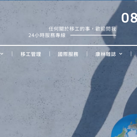
0
任何關於移工的事，歡迎問我
24小時服務專線
移工管理
國際服務
康林雜誌