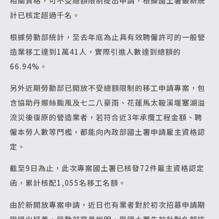
相關資格，可不受總額限制提出申請，根據國土署最新統
計已核定超過千名。
根據勞動部統計，至去年底為止具有效聘僱許可的一般營
造業移工達到1萬41人，實際引進人數達到總額的
66.94%。
另外近期勞動部已開放不受總額限制的移工申請專案，包
含協助丹娜絲颱風及七二八豪雨、花蓮馬太鞍溪堰塞湖溢
流災後復原的營造業者，若符合近3年承攬工程金額、聘
僱本勞人數等門檻，都能向內政部國土署申請雇主資格認
定。
截至9日為止，此次專案國土署已核發72件雇主資格認定
函，累計核配1,055名移工名額。
由於新開放專案申請，近日也有業者對於初次招募申請期