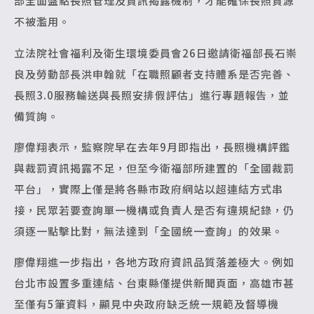
部全面盤點長照管理及資訊揭露機制，才能確保長照資源
不被濫用。
立法院社會福利及衛生環境委員會26日邀請衛福部長石崇
良及勞動部長洪申翰就「在職照顧者支持體系是否完善、
長照3.0服務輸送與長照安排假評估」進行專題報告，並
備質詢。
廖偉翔表示，監察院早在去年9月即指出，長照機構評鑑
與裁罰資訊揭露不足，但至今衛福部所建置的「全國裁罰
平台」，實際上僅是將各縣市政府網站以超連結方式串
接，民眾若要查詢單一機構或負責人是否有違規紀錄，仍
須逐一點擊比對，無法達到「全國統一查詢」的效果。
廖偉翔進一步指出，各地方政府資訊品質落差極大。例如
台北市設置多重連結、台東縣僅提供新聞頁面，高雄市甚
至僅有5筆資料，顯見中央政府缺乏統一規範及督導機