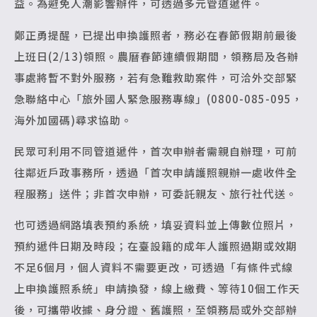
益。為避免人潮影響辦件，可透過多元管道遞件。
鄭正勇提醒，已提出申換護照者，務必在春節假期前最後
上班日(2/13)領照。農曆春節連續假期間，領務局及各辦
事處將暫不對外服務，若有急難救助案件，可洽外交部緊
急聯絡中心「旅外國人緊急服務專線」(0800-085-095，
海外加國碼)尋求協助。
民眾可利用不同管道遞件，首次申辦者需親自辦理，可前
往鄰近戶政事務所，透過「首次申請護照親辦一處收件全
程服務」送件；非首次申辦，可委託親友、旅行社代送。
也可透過網路填表預約系統，填妥資料並上傳數位照片，
預約遞件日期及時段；在臺設籍的成年人護照過期或效期
不足6個月，個人資料不需要更改，可透過「有條件式線
上申換護照系統」申請換發，線上繳費、等待10個工作天
後，可攜帶收據、身分證、舊護照，至領務局或外交部辦