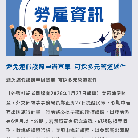
避免連假護照申辦塞車 可採多元管道遞件
避免連假護照申辦塞車 可採多元管道遞件
【外勞社記者劉達寬2026年1月27日報導】
春節連假將
至，外交部領事事務局長鄭正勇27日提醒民眾，假期中若
有出國旅行計畫，行前務必提早確認所持護照，出發前仍
有6個月以上效期；若護照蓋有紀念章戳、紙張破損等情
形，就構成護照污損，應即申換新護照，以免影響出國權