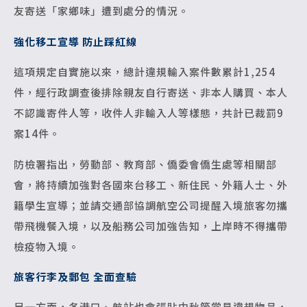
友寄送「家鄉味」遭到處分的情況。
強化移工宣導 防止踩紅線
這項規定自實施以來，總計違規輸入案件數累計1,254
件，經行政調查後排除親友自行寄送、非本人購買、本人
不認識寄件人等，收件人非輸入人等樣態，共計已裁罰9
案14件。
防檢署指出，勞動部、教育部、僑委會僑生處等相關部
會，將持續加強對各國來台移工、新住民、外籍人士、外
籍學生宣導；並請交通部協調航空公司提醒入境旅客勿攜
帶飛機餐入境，以及船務公司加強告知，上岸時不得攜帶
檢疫物入境。
旅客行李及郵包 全面查驗
另一方面，各港口、航站也會張貼中秋節常見違規物品，