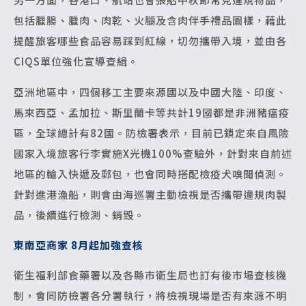
包括臘腸、臘肉、肉乾、火腿及含肉伴手禮品圖樣，藉此
提醒旅客哪些食品容易踩到紅線，切勿攜帶入境，並由各
CIQS單位強化宣導查緝。
亞洲地區中，四個移工主要來源國以及中國大陸、印度、
馬來西亞、孟加拉、斯里蘭卡等共計19國都是非洲豬瘟疫
區，全球總計有82國。防檢署表示，目前已鎖定來自風險
國家入境旅客行李實施X光機100%查驗外，針對來自前述
地區的輸入快遞及郵包，也會同時搭配檢疫犬嗅聞偵測。
針對進港漁船，則會由海巡署主動檢視是否攜帶違規肉製
品，後續進行檢測、銷毀。
東南亞商家 8月起加強查核
衛生福利部食藥署以及各縣市衛生局也訂有後市場查核機
制，會同防檢署各分署執行，將檢視現場是否有來源不明