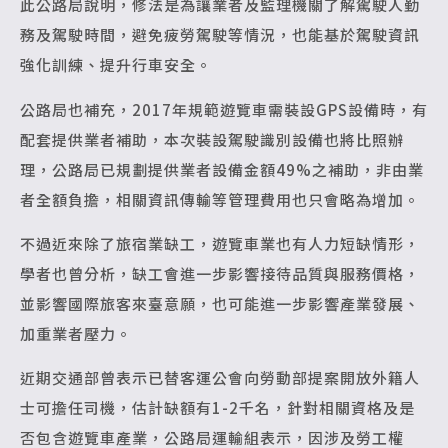
此公路局說明，修法是為讓業者及監理機關了解駕駛人勤
務及駕駛時間，避免疲勞駕駛等情況，也能基於駕駛資訊
強化訓練、提升行車安全。
公路局也補充，2017年規範遊覽車需裝設GPS設備時，有
配套提供業者補助，本次裝設駕駛識別設備也將比照辦
理，公路局已規劃提供業者設備金額49%之補助，非由業
者全額負擔，相關資訊傳輸等管理費用也只會略為增加。
不過近來除了旅宿業缺工，遊覽車業也有人力短缺情形，
學者也曾分析，缺工會進一步影響接待品質與服務價格，
並影響國際旅客來臺意願，也可能進一步影響產業發展、
加重業者壓力。
近期交通部曾表示已替客運公會向勞動部提案開放外籍人
士可擔任司機，估計缺額有1-2千名，針對相關資格及是
否包含遊覽車產業，公路局運輸組表示，因涉及勞工權