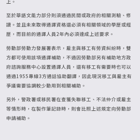
上。
至於華語文能力部分則須通過民間或政府的相關測驗、修
讀。並且未來取得通譯資格還必須有相關領域的學歷或經
歷，而目前的通譯人員2年內必須達成上述要求。
勞動部勞動力發展署表示，雇主與移工有勞資糾紛時，雙
方都可使用該項通譯補助，不過因勞動部另有補助地方政
府諮詢服務中心設置通譯人員，還有移工有需要時也可以
通過1955專線3方通話協助翻譯，因此現況移工與雇主有
爭議需要協調較少動用到相關補助。
另外，警政署或移民署在查獲失聯移工、不法仲介或雇主
等情形時，在製作筆記錄時，則會比照上述規定向勞動部
申請補助。