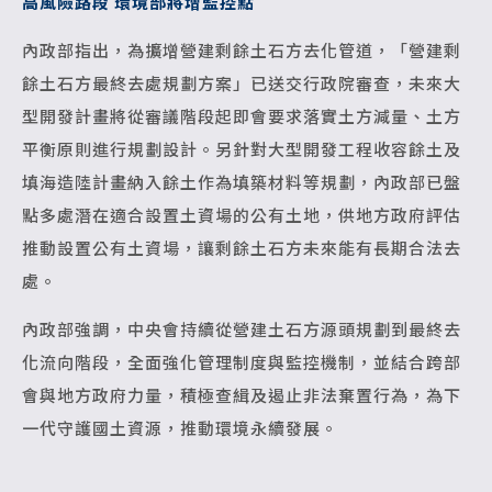
高風險路段 環境部將增監控點
內政部指出，為擴增營建剩餘土石方去化管道，「營建剩
餘土石方最終去處規劃方案」已送交行政院審查，未來大
型開發計畫將從審議階段起即會要求落實土方減量、土方
平衡原則進行規劃設計。另針對大型開發工程收容餘土及
填海造陸計畫納入餘土作為填築材料等規劃，內政部已盤
點多處潛在適合設置土資場的公有土地，供地方政府評估
推動設置公有土資場，讓剩餘土石方未來能有長期合法去
處。
內政部強調，中央會持續從營建土石方源頭規劃到最終去
化流向階段，全面強化管理制度與監控機制，並結合跨部
會與地方政府力量，積極查緝及遏止非法棄置行為，為下
一代守護國土資源，推動環境永續發展。