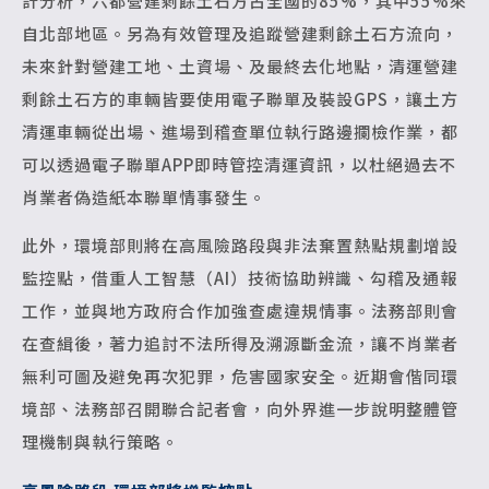
計分析，六都營建剩餘土石方占全國的85%，其中55%來
自北部地區。另為有效管理及追蹤營建剩餘土石方流向，
未來針對營建工地、土資場、及最終去化地點，清運營建
剩餘土石方的車輛皆要使用電子聯單及裝設GPS，讓土方
清運車輛從出場、進場到稽查單位執行路邊攔檢作業，都
可以透過電子聯單APP即時管控清運資訊，以杜絕過去不
肖業者偽造紙本聯單情事發生。
此外，環境部則將在高風險路段與非法棄置熱點規劃增設
監控點，借重人工智慧（AI）技術協助辨識、勾稽及通報
工作，並與地方政府合作加強查處違規情事。法務部則會
在查緝後，著力追討不法所得及溯源斷金流，讓不肖業者
無利可圖及避免再次犯罪，危害國家安全。近期會偕同環
境部、法務部召開聯合記者會，向外界進一步說明整體管
理機制與執行策略。