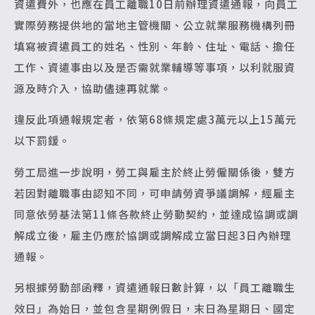
資遣費外，也應在員工離職10日前辦理資遣通報，向員工
實際勞務提供地的當地主管機關、公立就業服務機構列冊
填寫被資遣員工的姓名、性別、年齡、住址、電話、擔任
工作、資遣事由以及是否需就業輔導等事項，以利就服資
源及時介入，協助儘速再就業。
違反此項通報規定者，依第68條規定處3萬元以上15萬元
以下罰鍰。
勞工局進一步說明，勞工與雇主於終止勞僱關係後，雙方
若因對離職事由認知不同，可申請勞資爭議調解，經雇主
同意依勞基法第11條各款終止勞動契約，並達成協調或調
解成立後，雇主仍應於協調或調解成立當日起3日內辦理
通報。
另根據勞動部函釋，資遣通報日數計算，以「員工離職生
效日」為始日，並包含星期例假日，末日為星期日、國定