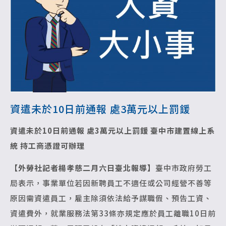
資遣未於10日前通報 處3萬元以上罰鍰
資遣未於10日前通報 處3萬元以上罰鍰
臺中市建置線上系
統 持工商憑證可辦理
【外勞社記者楊孝慈二月六日臺北報導】
臺中市政府勞工
局表示，事業單位若因新聘員工不適任或公司經營不善等
原因需資遣員工，雇主除須依法給予謀職假、預告工資、
資遣費外，就業服務法第33條亦規定應於員工離職10日前