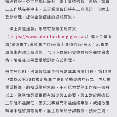
辦理通報。勞工局現已設有「線上資遣通報」系統，如員
工工作地在臺中市，且事業單位已持有工商憑證，可線上
登錄辦理，提供企業便捷的通報管道。
「線上資遣通報」系統可至勞工局首頁
（
https://www.labor.taichung.gov.tw
/）進入企業服
務/資遣員工/資遣員工通報/線上資遣通報-登入；若事業
單位未辦理工商憑證，也可下載使用資遣通報名冊空白表
格，填妥後以書面掛號郵寄方式辦理。
勞工局說明，資遣是指雇主依勞動基準法第11條、第13條
但書以及第20條規定與員工終止勞動契約的行為，包括歇
業或轉讓、虧損或業務緊縮、不可抗力暫停工作在一個月
以上、業務性質變更而有減少勞工必要、勞工對於所擔任
工作確不能勝任、因天災事變而不能繼續事業，或經改組
轉讓未經留用等情形。雇主除須給予謀職假、預告工資、