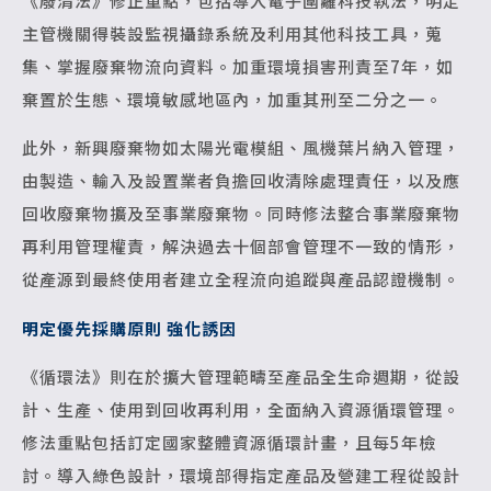
《廢清法》修正重點，包括導入電子圍籬科技執法，明定
主管機關得裝設監視攝錄系統及利用其他科技工具，蒐
集、掌握廢棄物流向資料。加重環境損害刑責至7年，如
棄置於生態、環境敏感地區內，加重其刑至二分之一。
此外，新興廢棄物如太陽光電模組、風機葉片納入管理，
由製造、輸入及設置業者負擔回收清除處理責任，以及應
回收廢棄物擴及至事業廢棄物。同時修法整合事業廢棄物
再利用管理權責，解決過去十個部會管理不一致的情形，
從產源到最終使用者建立全程流向追蹤與產品認證機制。
明定優先採購原則 強化誘因
《循環法》則在於擴大管理範疇至產品全生命週期，從設
計、生產、使用到回收再利用，全面納入資源循環管理。
修法重點包括訂定國家整體資源循環計畫，且每5年檢
討。導入綠色設計，環境部得指定產品及營建工程從設計