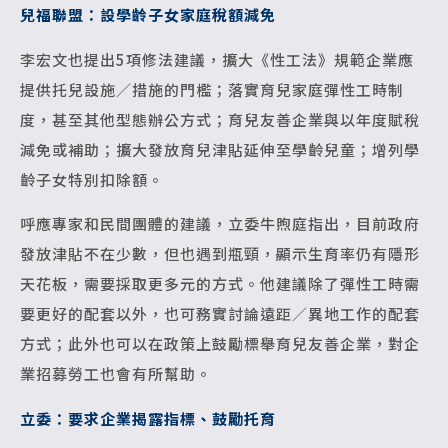
兒福聯盟：設學齡子女家庭稅額減免
李宏文也提出5項修法建議，擴大《性工法》規範企業應
提供托兒設施／措施的門檻；落實育兒家庭彈性工時制
度，甚至其他型態辦公方式；育兒友善企業與以年度賦稅
減免或補助；擴大發放育兒津貼延伸至學齡兒童；增列學
齡子女特別扣除額。
呼應專家和民間團體的建議，立委牛煦庭指出，目前政府
發放津貼不在少數，但也遇到瓶頸，顯示生育率仍有隱形
天花板，需要採取更多元的方式。他建議除了彈性工時需
要更好的配套以外，也可務實討論遠距／異地工作的配套
方式；此外也可以在政策上鼓勵標舉育兒友善企業，對企
業招募勞工也會有所幫助。
立委：要求企業揭露指標、鼓勵托育