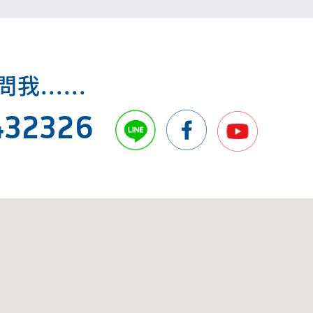
.....
432326