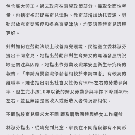
包含廣大勞工。過去政府在育兒政策部分，採取全面性考
量，包括衛福部提高育兒津貼、教育部增加幼托資源、勞
動部放寬育嬰留停和提高育兒津貼，均要讓整體育兒環境
更好。
針對如何在勞動法規上改善育兒環境，民進黨立委林淑芬
提出不同意見，她指出勞動部對生育婦女的職涯發展情況
缺乏關注與因應，她指出依勞動及職業安全衛生研究所的
報告，「申請育嬰留職停薪者相較於未請領者」有較高的
離職率。她也指出剛出社會女性仍有90%左右的勞動參與
率，但生完小孩10年以後的婦女勞動參與率擇下降到40%
左右，並且無論是高收入或低收入者情況都相似。
不同階段育兒需求大不同
顧及弱勢團體與婦女工作權益
林淑芬指出，從幼兒到兒童，家長在不同階段都有不同形