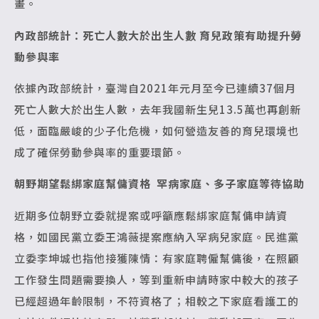
畫。
內政部統計：死亡人數大於出生人數
育兒政策有助提升勞
動參與率
依據內政部統計，臺灣自2021年元月至今已連續37個月
死亡人數大於出生人數，去年我國新生兒13.5萬也再創新
低，面臨嚴峻的少子化危機，如何營造友善的育兒環境也
成了確保勞動參與率的重要環節。
朝野期望鬆綁家庭幫傭資格
罕病家庭、多子家庭等待協助
近期多位朝野立委就提案或呼籲應鬆綁家庭幫傭申請資
格，如國民黨立委王鴻薇提案應納入罕病兒家庭。民進黨
立委李坤城也指他接獲陳情：有家庭聘僱幫傭後，在照顧
工作發生問題需要換人，等到重新申請時家中較大的孩子
已經超過年齡限制，不符資格了；相較之下家庭看護工的