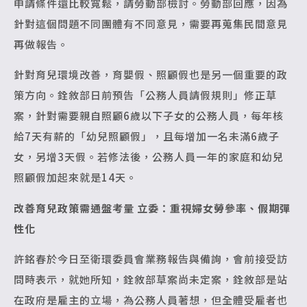
申請條件還比較寬鬆，請勞動部檢討。勞動部回應，因為
針對這個問題不同團體有不同意見，需要再蒐集民間意見
再做報告。
針對育兒環境改善，育嬰假、照顧假也是另一個重要的政
策方向。銓敘部日前預告「公務人員請假規則」修正草
案，針對需要親自照顧6歲以下子女的公務人員，每年核
給7天有薪的「幼兒照顧假」，且每增加一名未滿6歲子
女，另增3天假。若修法後，公務人員一年的家庭和幼兒
照顧假加起來就是14天。
改善育兒政策需通盤考量
立委：重視婦女勞參率、假期彈
性化
許銘春於今日至衛環委員會業務報告與備詢，會前接受訪
問時表示，就她所知，銓敘部草案尚未定案，銓敘部是站
在政府是雇主的立場，為公務人員著想，但全體受雇者也