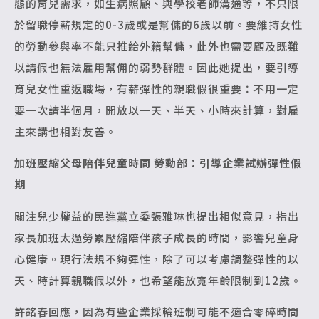
態的育兒需求，如生病照顧、與學校老師溝通等，不只限
於留職停薪規定的0-3歲或是幫傭的6歲以前。要維持女性
的勞動參與率不能只推給外籍幫傭，此外也需要顧及既難
以請假也無法雇用幫佣的弱勢群體。因此她提出，要引導
育兒女性重返職場，有薪彈性的親職假很重要：不用一定
要一次請半個月，開放以一天、半天、小時來計算，對雇
主來講也相對友善。
加班壓縮父母陪伴兒童時間
勞動部：引導企業試辦彈性假
期
關注兒少權益的民進黨立委張雅琳也提出相似意見，指出
家長加班太過勞累壓縮陪伴孩子成長的時間，影響兒童身
心健康。現行法規不夠彈性，除了可以考慮調整彈性的以
天、時計算親職假以外，也希望能放寬年齡限制到12歲。
許銘春回應，因為有些企業採輪班制可能不適合零碎時間