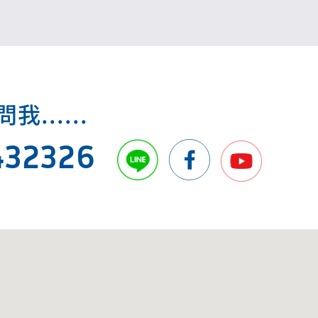
.....
432326