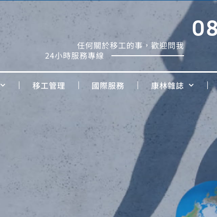
0
任何關於移工的事，歡迎問我
24小時服務專線
移工管理
國際服務
康林雜誌