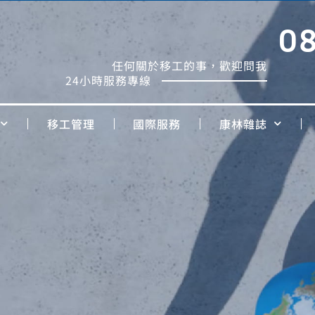
0
任何關於移工的事，歡迎問我
24小時服務專線
移工管理
國際服務
康林雜誌