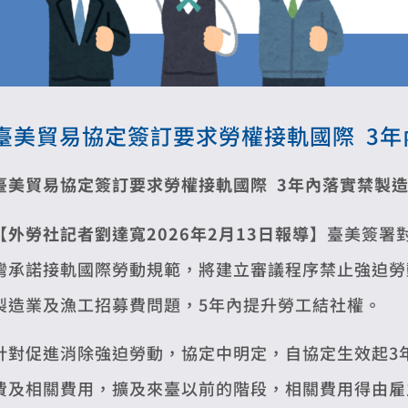
臺美貿易協定簽訂要求勞權接軌國際 3
臺美貿易協定簽訂要求勞權接軌國際
3
年內落實禁製
【外勞社記者劉達寬2026年2月13日報導】
臺美簽署
灣承諾接軌國際勞動規範，將建立審議程序禁止強迫勞
製造業及漁工招募費問題，5年內提升勞工結社權。
針對促進消除強迫勞動，協定中明定，自協定生效起3
費及相關費用，擴及來臺以前的階段，相關費用得由雇