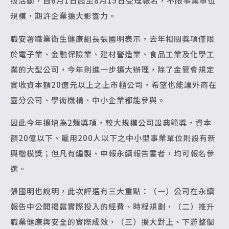
拔活動，自6月1日起至8月15日受理報名，不限事業單位
規模，期許企業擴大影響力。
職安署職業衛生健康組長張國明表示，去年相關獎項僅限
於電子業、金融保險業、建材營造業、食品工業及化學工
業的大型公司，今年則進一步擴大辦理，除了金管會規定
實收資本額20億元以上之上市櫃公司，希望也能讓外商在
臺分公司、學術機構、中小企業都能參與。
因此今年擴增為2類獎項，較大規模公司設典範獎，資本
額20億以下、雇用200人以下之中小型事業單位則設有新
興楷模獎；但凡有編製、申報永續報告書者，均可報名參
選。
張國明也說明，此次評選有三大重點：（一）公司在永續
報告中公開揭露實際投入的經費、時程規劃，（二）推升
職業健康與安全的實際成效，（三）擴大對上、下游整個