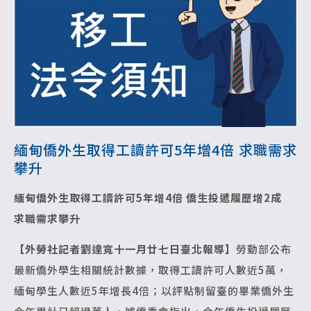
緬甸僑外生取得工讀許可5年增4倍 求職需求
攀升
緬甸僑外生取得工讀許可5年增4倍
僑生投遞履歷增2成
求職需求攀升
【外勞社記者劉達寬十一月廿七日臺北報導】
勞動部公布
最新僑外學生相關統計數據，取得工讀許可人數近5萬，
緬甸學生人數近5年增長4倍；以評點制留臺的畢業僑外生