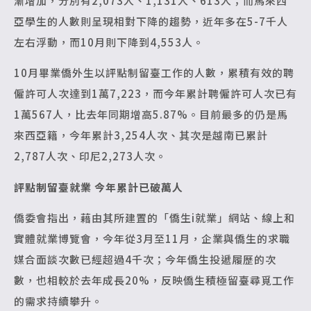
漸增加，分別有2,073人、1,131人、613人；而馬來西
亞學生的人數則呈現相對下降的趨勢，近年多在5-7千人
左右浮動，而10月則下降到4,553人。
10月畢業僑外生以評點制留臺工作的人數，累積有效的聘
僱許可人次達到1萬7,223，而今年累計聘僱許可人次已有
1萬567人，比去年同期增高5.87%。目前最多的仍是馬
來西亞籍，今年累計3,254人次、其次是越南已累計
2,787人次、印尼2,273人次。
評點制留臺就業 今年累計已破萬人
僑委會指出，藉由其所建置的「僑生i就業」網站、線上和
實體就業博覽會，今年從3月至11月，企業與僑生的求職
媒合面談次數已經超過4千次；今年僑生投遞履歷的次
數，也相較於去年成長20%，反映僑生積極留臺尋覓工作
的需求持續攀升。