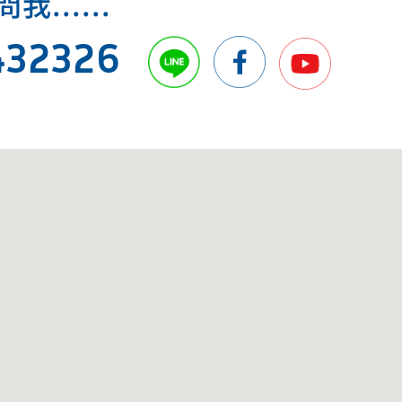
.....
432326