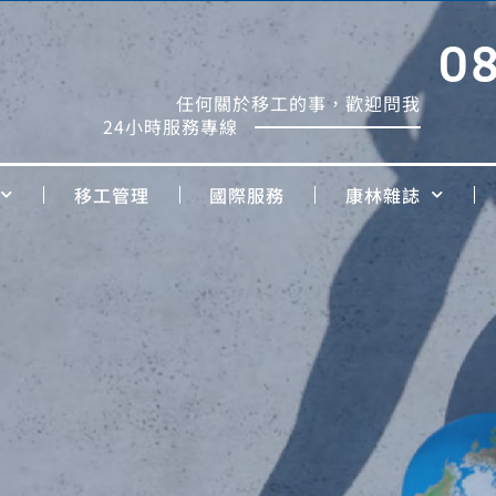
0
任何關於移工的事，歡迎問我
24小時服務專線
移工管理
國際服務
康林雜誌