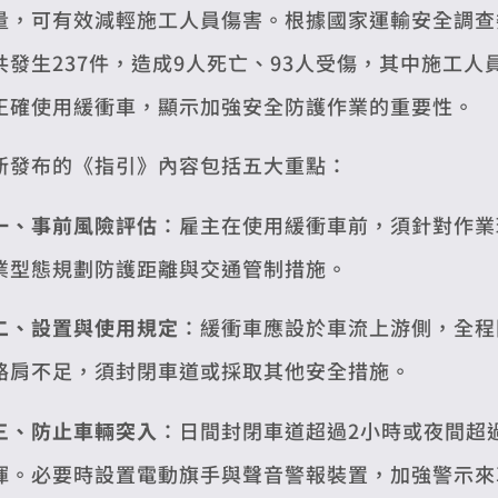
量，可有效減輕施工人員傷害。根據國家運輸安全調查委
共發生237件，造成9人死亡、93人受傷，其中施工
正確使用緩衝車，顯示加強安全防護作業的重要性。
新發布的《指引》內容包括五大重點：
一、事前風險評估
：雇主在使用緩衝車前，須針對作業
業型態規劃防護距離與交通管制措施。
二、設置與使用規定
：緩衝車應設於車流上游側，全程
路肩不足，須封閉車道或採取其他安全措施。
三、防止車輛突入
：日間封閉車道超過2小時或夜間超
揮。必要時設置電動旗手與聲音警報裝置，加強警示來