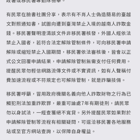
政署或移民署專勤隊檢舉。
有民眾在臉書社團分享，表示有不肖人士偽造簡易的臺越
文對照通知書，試圖向遭到臺灣禁止入境的越南人詐取金
錢。移民署聲明澄清該文件非移民署核發，外國人經依法
禁止入國者，若符合法定解除管制條件，可向移民署申請
解除或縮短禁止入國期間，移民署依法審核後，皆會以正
式公文回覆申請結果，申請解除管制無需支付任何費用。
提醒民眾勿輕信網路流傳文件或不實資訊，如有人聲稱付
費加速流程或不符規定也可解除管制，就是詐騙技倆。
移民署呼籲，冒用政府機關名義向他人詐取財物之行為已
觸犯刑法加重詐欺罪，最重可論處7年有期徒刑，請民眾
勿以身試法，一經查獲絕不寬貸。另外提醒民眾如果對於
申請解除管制等流程有相關疑問，可逕洽移民署各地服務
站或至官方網站查詢，以保障自身權益。