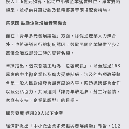
投入116億元預算，協助中小微企業落實數位、淨零雙軸
轉型，並提供普惠貸款及租稅優惠等兩項配套措施。
祭誘因 鼓勵企業增加實習機會
而在「青年多元發展議題」方面，除促進產業人力媒合
外，也將研議可行的制度誘因，鼓勵民間企業提供至少2
萬個全職或部分工時的實習名額。
卓揆指出，這次會議主軸為「包容成長」，涵蓋超過163
萬家的中小微企業以及廣大受薪階級，涉及的各項政策將
會是一般人民對經發會最有感的內容，盼透過跨部會合作
以及公私協力，共同達到「讓青年敢追夢，勞工好薪情，
家庭有支持，企業能轉型」的目標。
振興發展 適用30人以下企業
經濟部提出「中小微企業多元振興發展議題」報告，112