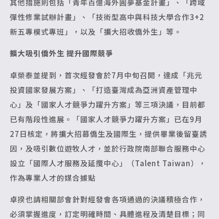
其他措施則包括「青年百億海外圓夢基金計畫」、「跨域
彈性修業試辦計畫」、「技術型高中與科技大學合作3+2
新五專模式專班」，以及「擴大招收僑外生」等。
擴大吸引僑外生 提升國際競爭
卓榮泰並提到，首次經發會於7月中旬召開，達成「兆元
投資國家發展方案」、「打造臺灣成為亞洲資產管理中
心」及「國家人才競爭力躍升方案」等三項決議，目前都
已有階段性進展。「國家人才競爭力躍升方案」已在9月
27日核定，將擴大招募僑生及國際生，提供畢業後留臺誘
因，及吸引數位遊牧人才，並於行政院南部聯合服務中心
設立「國際人才服務及延攬中心」（Talent Taiwan），
作為專業人才的媒合據點
卓揆也請相關部會針對經發會各項通過的決議積極合作，
必須掌握進度，訂定明確時間、具體進程及清楚目標；同