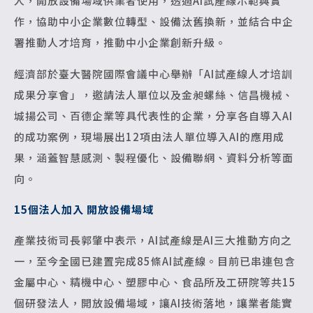
人，開放設備場域供業者使用，透過AI試產線示範與實
作，協助中小企業數位轉型、設備汰舊換新，並結合中企
署推動人才培育，推動中小企業創新升級。
經濟部於臺大醫院國際會議中心舉辦「AI試產線人才培訓
成果分享會」，邀請法人單位以及金昶螺絲、信昌機械、
城揚公司、百德企業等具代表性的企業，分享各自導入AI
的成功案例，現場展出12項由法人單位導入AI的應用成
果，涵蓋智慧感測、製程優化、設備聯網、資料分析等面
向。
15
個法人加入 開放設備場域
產業技術司長郭肇中表示，AI試產線是AI三大推動方向之
一，至今全國已建置完成85條AI試產線。目前已串連包含
金屬中心、精機中心、塑膠中心、食品所及工研院等共15
個研發法人，開放設備場域，讓AI技術落地，讓業者能實