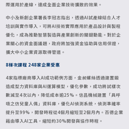
際運用於產線，達成全面企業技術擴散的效果。
中小及新創企業署長李冠志指出，透過AI試產線結合人才
培訓與實作導入，可將AI技術實際應用於產品設計與製程
優化，成為推動智慧製造與產業創新的關鍵動能。對於企
業關心的資金面議題，政府將加強資金協助與信用保證，
擴大中小企業資源取得管道。
8
梯次課程 248家企業受惠
4家指標廠商導入AI成功範例方面，金昶螺絲透過建置鍛
造成型力資料庫與AI運算模型，優化參數，成功將試樣次
數減至4次以內，降低成本逾25%。信昌機械建置「具呼
吸之仿兒童人偶」資料庫，優化AI偵測系統，偵測準確率
提升至99%，開發時程從4個月縮短至2個月內。百德企業
藉由導入AI工具，縮短約30%開發與協作時程。