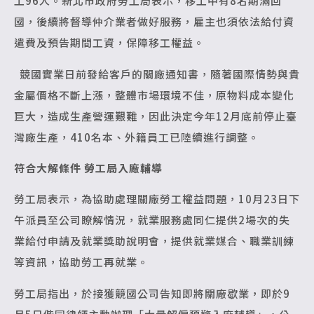
工96人。新北市政府勞工局表示，移工中有8名期滿回
國，後續將督導仲介業者做好服務，雇主也須依法給付資
遣費及預告期間工資，保障移工權益。
競國實業日前發給客戶的關廠通知書，隨著國際情勢與貴
金屬價格不斷上漲，整體市場環境不佳，原物料成本變化
巨大，造成生產營運艱難，因此決定今年12月底前停止臺
灣廠生產，410名本、外籍員工已陸續進行調整。
符合大解條件 勞工局入廠輔導
勞工局表示，為協助處理關廠勞工權益問題，10月23日下
午派員至公司瞭解情況，就業服務處同仁提供2場次的失
業給付申請及就業獎助說明會，提供就業媒合、職業訓練
等資訊，協助勞工再就業。
勞工局指出，於接獲競國公司告知即將關廠歇業，即於9