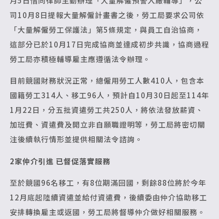
月5日偕同律師主動辦理「大量解僱預警入廠輔導」，公
司10月8日提報大量解僱計畫書之後，勞工局要求公司依
「大量解僱勞工保護法」第5條規定，與員工自治協商，
這部分已於10月17日完成協商並達成初步共識，協商過程
勞工局亦積極輔導雇主應遵循法令辦理。
目前競國財務狀況正常，總僱用勞工人數410人，包含本
國籍勞工314人、移工96人，預計自10月30日起至114年
1月22日，分五批資遣勞工共250人，將依法發放薪資、
加班費、資遣費及開立非自願職證明等，勞工局將密切關
注後續執行情形並提供相關法令諮詢。
2
家仲介引進 已督促落實服務
至於競國96名移工，有8位期滿回國，剩餘88位將於今年
12月底起陸續資遣並給付資遣費，後續委由仲介協助移工
安排轉換雇主或返國，勞工局將督導仲介做好相關服務。