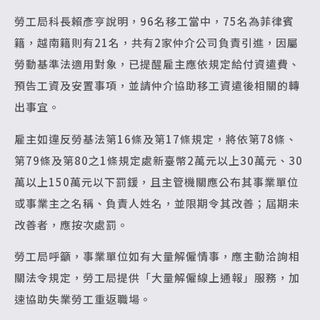
勞工局科長賴彥亨說明，96名移工當中，75名為菲律賓
籍，越南籍則有21名，共有2家仲介公司負責引進，因屬
勞動基準法適用對象，已提醒雇主應依規定給付資遣費、
預告工資及安置事項，並請仲介協助移工資遣後相關的轉
出事宜。
雇主如違反勞基法第16條及第17條規定，將依第78條、
第79條及第80之1條規定處新臺幣2萬元以上30萬元、30
萬以上150萬元以下罰鍰，且主管機關應公布其事業單位
或事業主之名稱、負責人姓名，並限期令其改善；屆期未
改善者，應按次處罰。
勞工局呼籲，事業單位如有大量解僱情事，應主動洽詢相
關法令規定，勞工局提供「大量解僱線上通報」服務，加
速協助失業勞工重返職場。