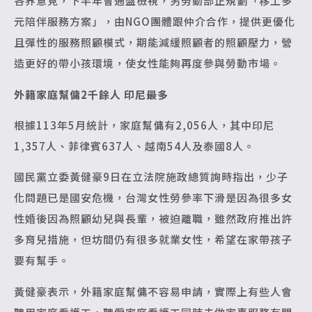
各界意見，下半年會通盤檢視，另勞動部正規劃「移工多
元陪伴服務方案」，由NGO團體跟仲介合作，提供更優化
且彈性的服務照顧模式，期能減緩照顧者的照顧壓力，營
造更好的帶小孩環境，使女性能夠再度參與勞動市場。
外籍家庭幫傭2千餘人 印尼最多
根據113年5月統計，家庭幫傭有2,056人，其中印尼
1,357人、菲律賓637人、越南54人及泰國8人。
國民黨立委黃健豪9日在立法院施政總質詢時指出，少子
化問題已是國安危機，台灣女性勞參率下滑是因為很多女
性婚後因為照顧幼兒與長輩，被迫離職，雖然政府推出許
多育兒措施，但坊間仍有很多就業女性，希望在家帶孩子
要有幫手。
黃健豪表示，外籍家庭幫傭不容易申請，實際上有些人會