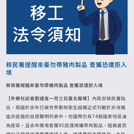
移民署提醒來臺勿帶豬肉製品 查獲恐遭拒入
境
移民署提醒來臺勿帶豬肉製品 查獲恐遭拒入境
【外勞社記者劉達寬一月三日臺北報導】
內政部移民署指
出，我國於去年已被世界動物衛生組織正式刊載於非洲豬
瘟非疫國的自我聲明列表中，但國際仍有74個國家地區淪
為疫區，且去年機場查獲95起違規攜帶肉製品，經裁處罰