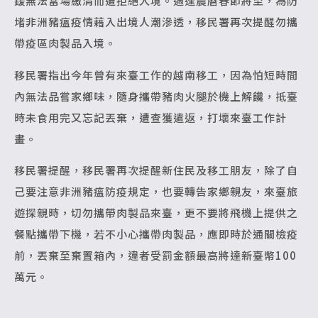
鍰無法當場繳清而遭拒絕入境。適逢農曆春節將至，為防
堵非洲豬瘟疫情藉入出境人潮滲透，移民署再次提醒勿攜
帶疫區肉製品入境。
移民署指出今年曾有來臺工作的越南移工，因為怕短時間
內無法品嘗家鄉味，隨身攜帶豬肉火腿於機上解饞，抵臺
時未食用完又忘記丟棄，遭查獲遣返，打壞來臺工作計
畫。
移民署提醒，移民署再次提醒新住民及移工朋友，除了自
己要注意非洲豬瘟防疫規定，也要轉告家鄉親友，來臺旅
遊探親時，切勿攜帶肉製品來臺，更不要將飛機上提供之
餐點攜帶下機，若不小心攜帶肉製品，應即時於通關檢疫
前，丟棄至棄置箱內，違者受罰金額最高將達新臺幣100
萬元。