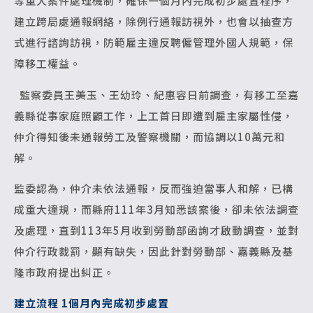
等重大案件處理機制，確保一個月內完成初步處置程序，
建立跨局處通報網絡，除例行通報訪視外，也會以抽查方
式進行諮詢訪視，防範雇主違反聘僱管理外國人規範，保
障移工權益。
監察委員王美玉、王幼玲、紀惠容日前調查，有移工至嘉
義縣從事家庭照顧工作，上工首日即遭到雇主家屬性侵，
仲介得知後未通報勞工及警察機關，而協調以10萬元和
解。
監委認為，仲介未依法通報，反而強迫當事人和解，已構
成重大違規，而縣府111年3月知悉該案後，卻未依法調查
及處理，直到113年5月收到勞動部函詢才啟動調查，並對
仲介行政裁罰，顯有缺失，因此針對勞動部、嘉義縣及基
隆市政府提出糾正。
建立流程 1個月內完成初步處置