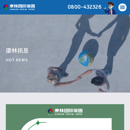
0800-432326
關於康林
服務項目
移工申請
移工管理
國際服務
康林雜誌
最新消息
常見問題
聯絡我們
康林訊息
HOT NEWS