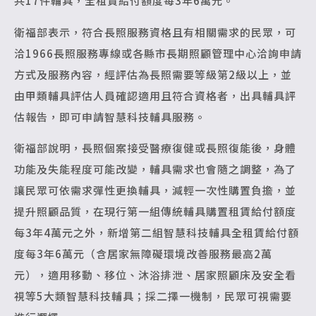
共17件輔具，全租賃給付額度每3年6萬元。
衛福部表示，符合長照服務資格且有相關需求的民眾，可
洽1966長照服務專線或各縣市長期照顧管理中心洽詢申請
方式及服務內容，經評估為長照需要等級第2級以上，並
由甲類輔具評估人員確認適用且符合資格者，出具輔具評
估報告，即可申請智慧科技輔具服務。
衛福部說明，長照個案接受醫療復健或長照復能後，身體
功能及失能程度可能改變，輔具需求也會隨之調整，為了
讓民眾可依需求彈性更換輔具，減輕一次性購置負擔，並
提升照顧品質，在現行第一組傳統輔具購置租賃給付額度
每3年4萬元之外，新增第二組智慧科技輔具全租賃給付額
度每3年6萬元（含居家無障礙環境改善服務最高2萬
元），適用移動、移位、沐浴排泄、居家照顧床及安全看
視等5大類智慧科技輔具；採二擇一機制，民眾可視需要