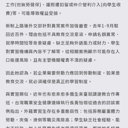
工作(但無勞健保)、護照遭扣留或仲介營利介入(向學生收
費)等，可能導致權益受損。
新制上路後外交部針對異常案件加強審查，去年1-9月駁
回近百件，理由包括不具教育交流意涵、申請名額異常、
就學時間短等背景疑慮、缺乏足夠外語能力或財力、學生
對實習機構與內容不了解等。從相關案例顯示可能存在人
口販運風險，且有主管機關權責不清的疑慮。
因此她認為，若企業需要勞動力應回到勞動制度，如果是
教育交流，就必須確保是真正的學習制度。
與實習類似，近年也有愈來愈多僑生來臺就讀建教合作專
班，台灣職業安全健康連線執行長黃怡翎從過去的訪談案
例指出，外籍實習生存在多重脆弱性：包括房務屬重體力
勞動，夾傷、滑倒等職災風險高；學生缺乏社會經驗、能