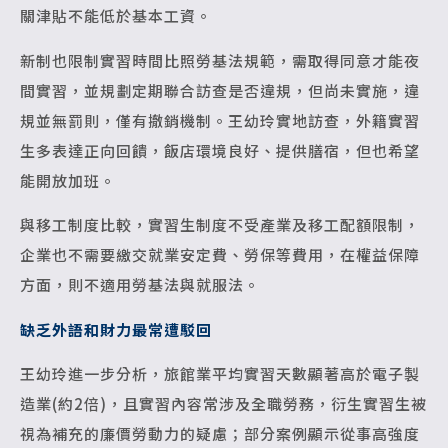
關津貼不能低於基本工資。
新制也限制實習時間比照勞基法規範，需取得同意才能夜
間實習，並規劃定期聯合訪查是否違規，但尚未實施，違
規並無罰則，僅有撤銷機制。王幼玲實地訪查，外籍實習
生多表達正向回饋，飯店環境良好、提供膳宿，但也希望
能開放加班。
與移工制度比較，實習生制度不受產業及移工配額限制，
企業也不需要繳交就業安定費、勞保等費用，在權益保障
方面，則不適用勞基法與就服法。
缺乏外語和財力最常遭駁回
王幼玲進一步分析，旅館業平均實習天數顯著高於電子製
造業(約2倍)，且實習內容常涉及全職勞務，衍生實習生被
視為補充的廉價勞動力的疑慮；部分案例顯示從事高強度