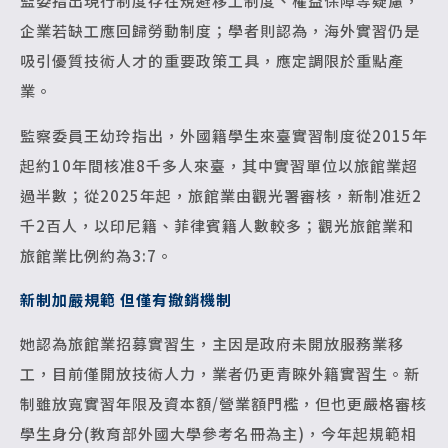
監委指出現行制度存在規避移工制度、權益保障等疑慮，
企業若缺工應回歸勞動制度；學者則認為，海外實習仍是
吸引優質技術人才的重要政策工具，應定調限於重點產
業。
監察委員王幼玲指出，外國籍學生來臺實習制度從2015年
起約10年間核准8千多人來臺，其中實習單位以旅館業超
過半數；從2025年起，旅館業由觀光署審核，新制准近2
千2百人，以印尼籍、菲律賓籍人數較多；觀光旅館業和
旅館業比例約為3:7。
新制加嚴規範 但僅有撤銷機制
她認為旅館業招募實習生，主因是政府未開放服務業移
工，目前僅開放技術人力，業者仍更青睞外籍實習生。新
制雖放寬實習年限及資本額/營業額門檻，但也更嚴格審核
學生身分(教育部外國大學參考名冊為主)，今年起規範相