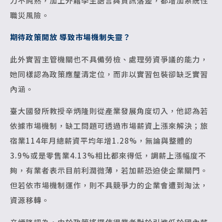
力不純熟，加上外籍學生語言與資訊落差，都增加系統性
職災風險。
期待政策開放 導致市場機制失靈？
此外實習主管機關也不具備勞檢、處理勞資爭議的能力，
她同樣認為政策應釐清定位，而非以實習包裝卻缺乏實習
內涵。
臺大國發所教授辛炳隆則從產業發展角度切入，他認為若
依據市場機制，缺工問題可透過市場薪資上漲來解決；旅
宿業114年月總薪資平均年增1.28%，無論與整體的
3.9%或是零售業4.13%相比都來得低，調薪上漲幅度不
夠，有業者表示目前利潤微薄，若加薪恐迫使企業關門。
但若依市場機制運作，則不具競爭力的企業會遭到淘汰，
資源移轉。