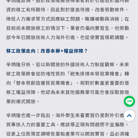
辛炳隆認為，由於政策搖擺使得業者對於引進低於國內薪
資的移工有所期待，因此對於提高待遇、改善勞動條件、
降低人力需求等方式因應缺工問題，略嫌被動與消極；在
目前尚未開放移工的情況下，業者仍偏向實習生，但勞動
部今年已開放技術人力海外引進，也促使實習規範調整。
移工政策走向：改善本勞+權益保障？
辛炳隆分析，若以新開放的外國技術人力制度觀察，未來
移工政策將會從防堵性質的「避免排擠本勞就業機會」轉
向「替本勞創造優質就業機會」，相對於數量更重要的是
移工權益保障，他認為未來其他服務業可能也會採取旅宿
業的模式開放。
辛炳隆也進一步指出，海外學生來臺實習仍是對外引進優
質專技人力的重要工具，應該導正現有問題而不宜偏廢，
從更上位政策定調哪些重點產業可以開放實習，且必須確