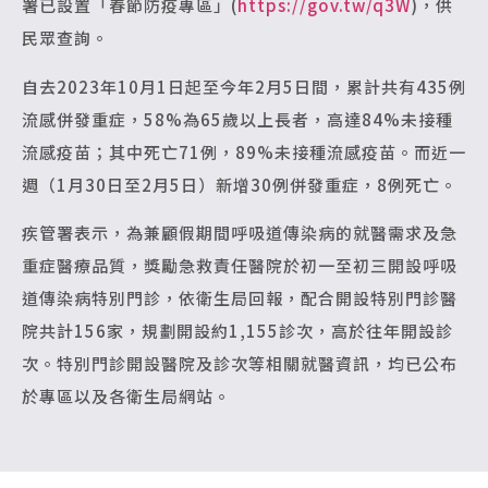
署已設置「春節防疫專區」(
https://gov.tw/q3W
)，供
民眾查詢。
自去2023年10月1日起至今年2月5日間，累計共有435例
流感併發重症，58%為65歲以上長者，高達84%未接種
流感疫苗；其中死亡71例，89%未接種流感疫苗。而近一
週（1月30日至2月5日）新增30例併發重症，8例死亡。
疾管署表示，為兼顧假期間呼吸道傳染病的就醫需求及急
重症醫療品質，獎勵急救責任醫院於初一至初三開設呼吸
道傳染病特別門診，依衛生局回報，配合開設特別門診醫
院共計156家，規劃開設約1,155診次，高於往年開設診
次。特別門診開設醫院及診次等相關就醫資訊，均已公布
於專區以及各衛生局網站。