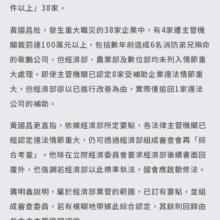
件以上」38家。
黃國昌批，發生重大職災的38家企業中，有4家遭主管機
關裁罰達100萬元以上，包括數年前造成6名消防弟兄殞命
的敬鵬公司，但經濟部、農業部及數位部均未列入情節重
大處理。即使主管機關已認定8家受補助企業違法情節重
大，但經濟部卻以已進行改善為由，實際僅追回1家違法
公司的補助。
黃國昌更直指，依據經濟部所定要點，各法律主管機關已
經認定違法情節重大，仍可透過經濟部組成審查會再「綜
合考量」。他除在立院經濟委員會要求經濟部後續書面回
覆外，也強調若經濟部以此標準執法，國會應啟動修法。
龔明鑫說明，屬於經濟部業管的範圍，已訂有要點，並組
成審查委員，若有模糊地帶據此綜合認定，其餘則回歸由