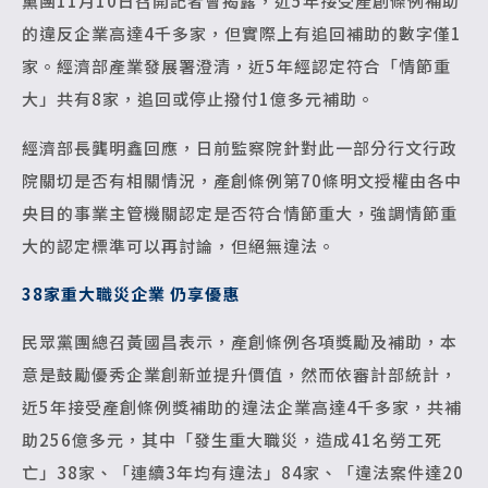
黨團11月10日召開記者會揭露，近5年接受產創條例補助
的違反企業高達4千多家，但實際上有追回補助的數字僅1
家。經濟部產業發展署澄清，近5年經認定符合「情節重
大」共有8家，追回或停止撥付1億多元補助。
經濟部長龔明鑫回應，日前監察院針對此一部分行文行政
院關切是否有相關情況，產創條例第70條明文授權由各中
央目的事業主管機關認定是否符合情節重大，強調情節重
大的認定標準可以再討論，但絕無違法。
38
家重大職災企業 仍享優惠
民眾黨團總召黃國昌表示，產創條例各項獎勵及補助，本
意是鼓勵優秀企業創新並提升價值，然而依審計部統計，
近5年接受產創條例獎補助的違法企業高達4千多家，共補
助256億多元，其中「發生重大職災，造成41名勞工死
亡」38家、「連續3年均有違法」84家、「違法案件達20