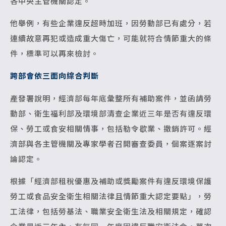
各中央主管機關認定。
他舉例，有些企業違反超時加班，因勞動部已有處分，若
連續故意再犯或造成重大傷亡，可能就符合情節重大的條
件，標準可以再來檢討。
跨部會依三面向綜合判斷
產發署說明，經濟部每年底彙整所有補助案件，並函請勞
動部、衛生福利部及環境部清查企業近三年是否有違反環
保、勞工或食安相關情事，包括勒令歇業、撤銷許可。經
濟部與各主管機關及專家學者召開審查委員，個案逐案討
論認定。
根據「經濟部租稅優惠及補助或獎勵案件有違反環境保護
勞工或食品安全衛生相關法律且情節重大認定要點」，勞
工法律，包括勞基法、職業安全衛生法及相關規定，確認