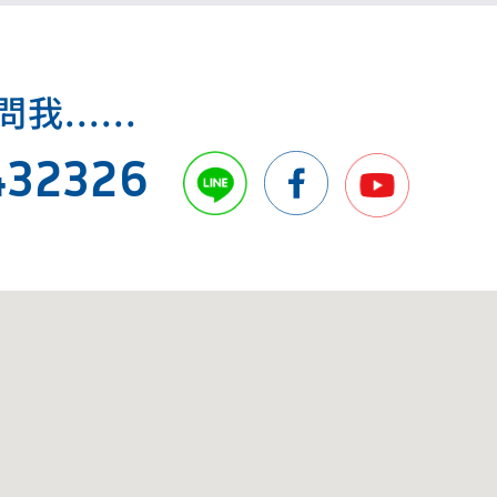
.....
432326