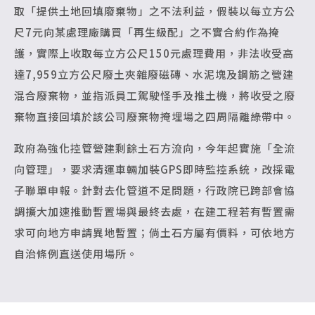
取「提供土地回填廢棄物」之不法利益，假裝以每立方公
尺7元向某處理廠購買「再生級配」之不實合約作為掩
護，實際上收取每立方公尺150元處理費用，非法收受高
達7,959立方公尺廢土夾雜廢磁磚、水泥塊及鋼筋之營建
混合廢棄物，並指派員工駕駛怪手及推土機，將收受之廢
棄物直接回填於該公司廢棄物掩埋場之四周隔離綠帶中。
政府為強化控管營建剩餘土石方流向，今年起實施「全流
向管理」，要求清運車輛加裝GPS即時監控系統，改採電
子聯單申報。針對去化管道不足問題，行政院已跨部會協
調擴大加速推動暫置場與最終去處，在建工程若有暫置需
求可向地方申請異地暫置；倘土石方屬有價料，可依地方
自治條例直送使用場所。