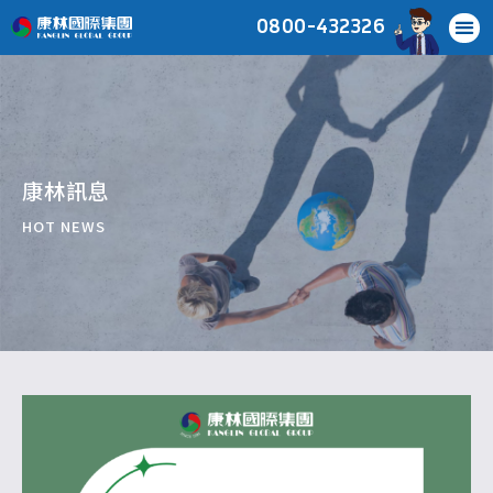
0800-432326
關於康林
服務項目
移工申請
移工管理
國際服務
康林雜誌
最新消息
常見問題
聯絡我們
康林訊息
HOT NEWS