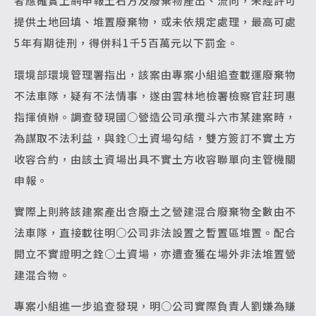
者應確實上網申報土石方及廢棄物產出、流向，未經許可
提供土地回填、堆置廢棄物，或未依規定處理，最高可處
5年有期徒刑，得併科1千5百萬元以下罰金。
環境部環境管理署指出，該案由專案小組追查載運廢棄物
不法車隊，疑有不法情事，遂由雲林地檢署檢察官莊珂惠
指揮偵辦。調查發現國○營造公司承攬斗六市某建案時，
為謀取不法利益，與銓○土資場勾結，雙方簽訂不實土方
收容合約，由該土資場出具不實土方收容聯單向主管機關
申報。
實際上則將該建案產出含廢土之營建混合廢棄物全數由不
法車隊，直接載往明○公司非法設置之暫置區堆置。配合
開立不實證明之銓○土資場，亦遭查獲在場外非法堆置營
建混合物。
專案小組進一步追查發現，明○公司實際負責人劉嫌為賺