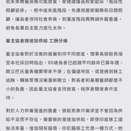
就未來聘僱資格可能放寬，家總建議長照家庭採「階段性
照顧安排」，輕中度失能階段，先運用居家服務和日間照
顧，讓長者保持社會參與，到重度階段再聘請外籍看護，
避免長輩自主能力退化太快。
雇主協會提增加供給 工酬分級
雇主協會對於法案的進展則持不同態度，理事長張姮燕接
受本社採訪時指出，80歲長者已超過平均餘命已算年邁，
開立巴氏量表確實帶來不便；在偏遠地區、或是遇到移工
逃跑、轉換等情況需重新開立，對長者和基層醫師都是不
小的負擔，因此雇主協會支持放寬，程序更簡便表示支
持。
對於人力供需落差的擔憂，張姮燕表示需求並不會因為供
給不足而不存在，需要做的是增加供給，即使印度移工還
無法來臺，增加現有越南、印尼籍移工也是一種方式。她