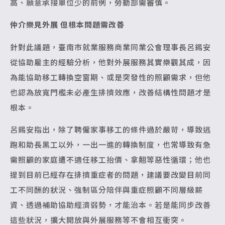
高、願意承接單位少的前例，勞動部需審慎。
仲介樂見外展 但根本問題需改善
針對此議題，臺南市就業服務商業同業公會理事長呂錫安
從協助雇主的經驗分析，他對外展服務其實樂觀其成，因
為能協助移工轉換空窗期、或是突發性的照顧需求，但他
也認為放寬門檻未必產生排擠效應，改善結構性問題才是
根本。
呂錫安指出，除了聘僱家事移工的條件過於嚴苛，導致逃
跑和助長黑工以外，一出一進的轉換制度，也常導致有急
需照顧的家庭遭不適任移工抬價、拿翹等惡性循環；他也
提到目前已經存在排擠重症者的問題，建議要改變目前同
工不同酬的狀況、強制區分陪伴與重症照顧不同層級薪
資、透過補助協助經濟弱勢，才能治本。若是能同步改善
這些狀況，擴大開放與外展服務等不會相互衝突。