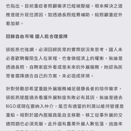
也指出，目前重症者照顧需求已經被壓縮，根本解決之道
應是提升就任誘因，如透過長照經費補助，給照顧重症外
看加薪。
回歸自由市場 國人能合理選擇
張姮燕也強調，必須回歸民眾的實際狀況來思考，國人未
必喜歡聘僱陌生人在家裡、也會做經濟上的權衡，無論是
透過長照、自聘家庭外看或是未來的外展服務，她認為民
眾會選擇適合自己的方案，未必造成排擠。
針對勞動部希望重啟外展服務補足健康長者的陪伴需求，
張姮燕提醒過去看護外展制度失敗必有其因，無論是過去
NGO或現在要納入仲介，能否有適當的利潤以維持營運是
重點。相對於國內居服員能自主移動，移工從事外展的交
通問題也必須克服。此外還有農業外展人數低落、逃逸率