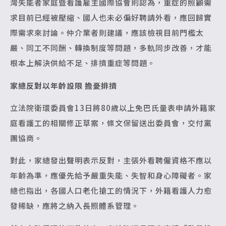
灣失能者家庭暨看護雇主國際協會則認為，重症的照顧需
求目前已經被壓縮、國人也未必偏好聘請外看，應回歸實
際需求來討論。仲介業者則建議，應該檢視目前門檻太
嚴、同工不同酬、轉換制度等問題，多軌同步改善，才能
根本上解決供給不足、排擠重症等問題。
家總反對以年齡設限 擔憂排擠
立法院衛環委員會13日將80歲以上免巴氏量表申請外籍家
庭看護工的相關修正草案，條文保留送出委員會，交付黨
團協商。
對此，家總發出聲明表示反對，主張外看聘僱資格不應以
年齡為準，應優先給予嚴重失能、失智和身心障礙者。家
總也指出，各國人口老化搶工的情況下，外籍看護人力愈
發稀缺，應將之納入長照體系管理。