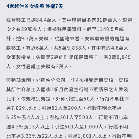
4
家越仲首次違規 停權7天
在台移工已逾84.4萬人，其中印勞最多有31餘萬人、越勞
次之有29萬多人；根據移民署資料，截至114年5月統
計，逾9.3萬人失聯， 從國籍來看，失聯最嚴重的是越南
籍移工，有近6萬人、共5萬9,838人，其中有約4.6萬人
從事製造業；失聯第2高的則是印尼籍移工，有2萬9,049
人，女性看護工失聯有2萬人。
勞動部說明，外國仲介公司一年4次接受定期查核，查核
其所仲介移工入國後1個月內發生行蹤不明情事之人數及
比率，依規模別規定，外仲引進1至50人，行蹤不明比率
達7.82％以上；引進51人至200人，行蹤不明比率達
6.35％及4人以上；引進201人至500人，行蹤不明比率
達4.3％及13人以上；引進501人至1,000人，行蹤不明
比率達3.33％及22人以上；引進1,001人以上，行蹤不明