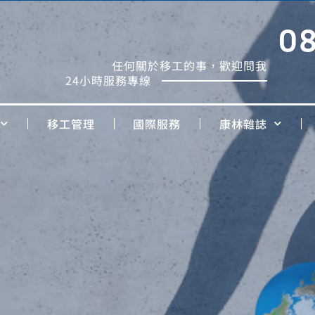
0
任何關於移工的事，歡迎問我
24小時服務專線
移工管理
國際服務
康林雜誌