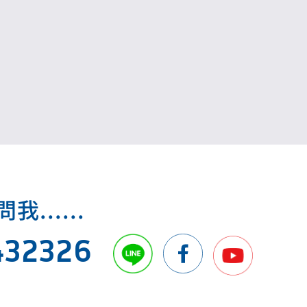
.....
432326