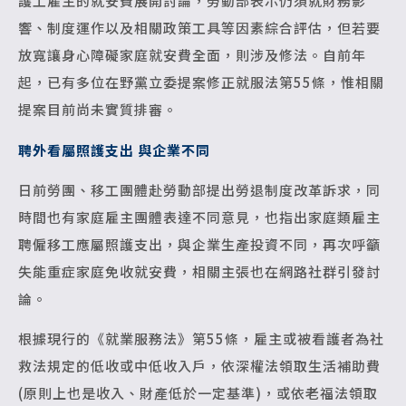
護工雇主的就安費展開討論，勞動部表示仍須就財務影
響、制度運作以及相關政策工具等因素綜合評估，但若要
放寬讓身心障礙家庭就安費全面，則涉及修法。自前年
起，已有多位在野黨立委提案修正就服法第55條，惟相關
提案目前尚未實質排審。
聘外看屬照護支出 與企業不同
日前勞團、移工團體赴勞動部提出勞退制度改革訴求，同
時間也有家庭雇主團體表達不同意見，也指出家庭類雇主
聘僱移工應屬照護支出，與企業生產投資不同，再次呼籲
失能重症家庭免收就安費，相關主張也在網路社群引發討
論。
根據現行的《就業服務法》第55條，雇主或被看護者為社
救法規定的低收或中低收入戶，依深權法領取生活補助費
(原則上也是收入、財產低於一定基準)，或依老福法領取