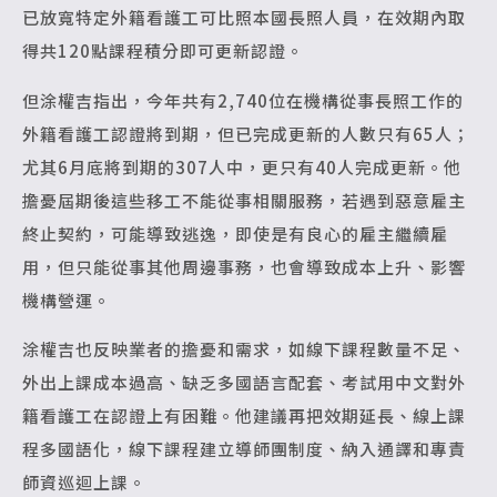
已放寬特定外籍看護工可比照本國長照人員，在效期內取
得共120點課程積分即可更新認證。
但涂權吉指出，今年共有2,740位在機構從事長照工作的
外籍看護工認證將到期，但已完成更新的人數只有65人；
尤其6月底將到期的307人中，更只有40人完成更新。他
擔憂屆期後這些移工不能從事相關服務，若遇到惡意雇主
終止契約，可能導致逃逸，即使是有良心的雇主繼續雇
用，但只能從事其他周邊事務，也會導致成本上升、影響
機構營運。
涂權吉也反映業者的擔憂和需求，如線下課程數量不足、
外出上課成本過高、缺乏多國語言配套、考試用中文對外
籍看護工在認證上有困難。他建議再把效期延長、線上課
程多國語化，線下課程建立導師團制度、納入通譯和專責
師資巡迴上課。