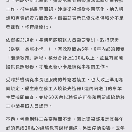
足，完成更新比率低，擔憂認證到期後無法繼續從事長照
工作、衍生逃跑等問題，建議衛福部從多國語化、納入通
譯和專責師資方面改善。衛福部表示已優先提供積分不足
者課程，將持續優化。
依衛福部規定，長期照顧服務人員需要受訓、取得認證
（俗稱「長照小卡」），有效期間為6年，6年內必須接受
「繼續教育」課程，積分合計達120點以上，並且有實際
提供長照服務，才能更新小卡繼續從事相關工作。
受聘於機構從事長照服務的外籍看護工，也大致上準用相
同規定，雇主應在移工入境後先造冊1週內函送目的事業
主管機關備查，並於60天內以聘僱許可後和居留證協助移
工申請長照人員認證。
不過，考量到移工在臺時間不定，因此衛福部規定其每年
必須完成20點的繼續教育課程訓練；另因疫情影響，去年