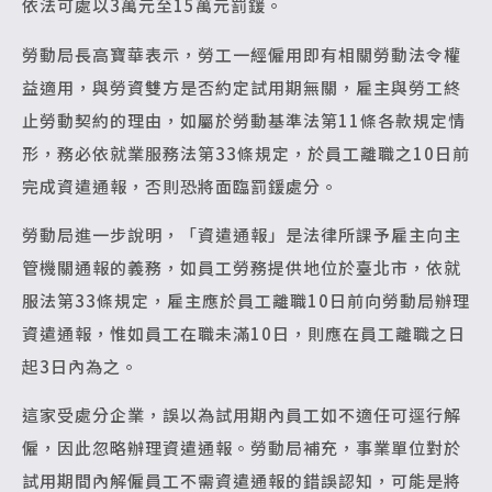
依法可處以3萬元至15萬元罰鍰。
勞動局長高寶華表示，勞工一經僱用即有相關勞動法令權
益適用，與勞資雙方是否約定試用期無關，雇主與勞工終
止勞動契約的理由，如屬於勞動基準法第11條各款規定情
形，務必依就業服務法第33條規定，於員工離職之10日前
完成資遣通報，否則恐將面臨罰鍰處分。
勞動局進一步說明，「資遣通報」是法律所課予雇主向主
管機關通報的義務，如員工勞務提供地位於臺北市，依就
服法第33條規定，雇主應於員工離職10日前向勞動局辦理
資遣通報，惟如員工在職未滿10日，則應在員工離職之日
起3日內為之。
這家受處分企業，誤以為試用期內員工如不適任可逕行解
僱，因此忽略辦理資遣通報。勞動局補充，事業單位對於
試用期間內解僱員工不需資遣通報的錯誤認知，可能是將