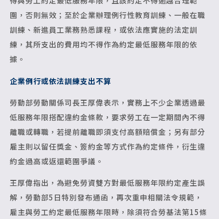
得與勞工約定最低服務年限，且該約定不得逾越合理範
圍，否則無效；至於企業辦理例行性教育訓練、一般在職
訓練、新進員工業務熟悉課程，或依法應實施的法定訓
練，其所支出的費用均不得作為約定最低服務年限的依
據。
企業例行或依法訓練支出不算
勞動部勞動關係司長王厚偉表示，實務上不少企業透過最
低服務年限搭配違約金條款，要求勞工在一定期間內不得
離職或轉職，若提前離職即須支付高額賠償金；另有部分
雇主則以留任獎金、簽約金等方式作為約定條件，衍生違
約金過高或返還範圍爭議。
王厚偉指出，為避免勞資雙方對最低服務年限約定產生誤
解，勞動部5日特別發布通函，再次重申相關法令規範，
雇主與勞工約定最低服務年限時，除須符合勞基法第15條