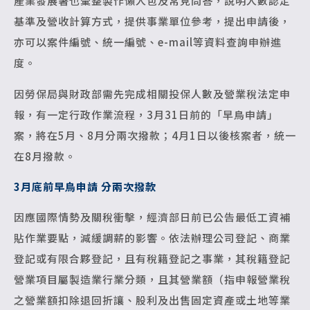
產業發展署也彙整製作懶人包及常見問答，說明人數認定
基準及營收計算方式，提供事業單位參考，提出申請後，
亦可以案件編號、統一編號、e-mail等資料查詢申辦進
度。
因勞保局與財政部需先完成相關投保人數及營業稅法定申
報，有一定行政作業流程，3月31日前的「早鳥申請」
案，將在5月、8月分兩次撥款；4月1日以後核案者，統一
在8月撥款。
3
月底前早鳥申請 分兩次撥款
因應國際情勢及關稅衝擊，經濟部日前已公告最低工資補
貼作業要點，減緩調薪的影響。依法辦理公司登記、商業
登記或有限合夥登記，且有稅籍登記之事業，其稅籍登記
營業項目屬製造業行業分類，且其營業額（指申報營業稅
之營業額扣除退回折讓、股利及出售固定資產或土地等業