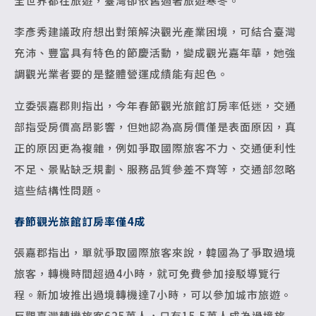
全世界都在旅遊，臺灣卻依舊過著旅遊寒冬。
李彥秀建議政府想出對策解決觀光產業困境，可結合臺灣
充沛、豐富具有特色的節慶活動，變成觀光嘉年華，她強
調觀光業者要的是整體營運成績能有起色。
立委張嘉郡則指出，今年春節觀光旅館訂房率低迷，交通
部指受房價高昂影響，但她認為高房價僅是表面原因，真
正的原因更為複雜，例如爭取國際旅客不力、交通便利性
不足、景點缺乏規劃、服務品質參差不齊等，交通部忽略
這些結構性問題。
春節觀光旅館訂房率僅4成
張嘉郡指出，單就爭取國際旅客來說，韓國為了爭取過境
旅客，轉機時間超過4小時，就可免費參加接駁導覽行
程。新加坡推出過境轉機達7小時，可以參加城市旅遊。
反觀臺灣轉機旅客625萬人，只有15.5萬人成為過境旅