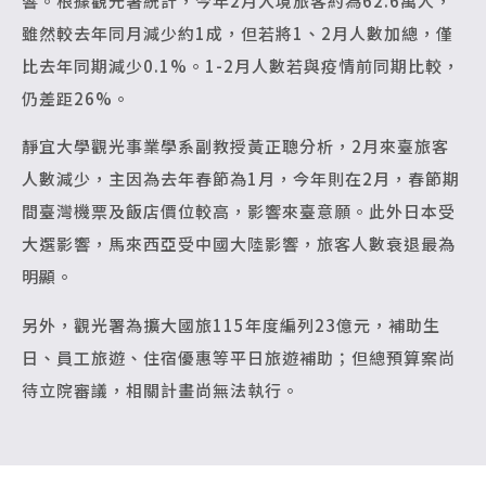
響。根據觀光署統計，今年2月入境旅客約為62.6萬人，
雖然較去年同月減少約1成，但若將1、2月人數加總，僅
比去年同期減少0.1%。1-2月人數若與疫情前同期比較，
仍差距26%。
靜宜大學觀光事業學系副教授黃正聰分析，2月來臺旅客
人數減少，主因為去年春節為1月，今年則在2月，春節期
間臺灣機票及飯店價位較高，影響來臺意願。此外日本受
大選影響，馬來西亞受中國大陸影響，旅客人數衰退最為
明顯。
另外，觀光署為擴大國旅115年度編列23億元，補助生
日、員工旅遊、住宿優惠等平日旅遊補助；但總預算案尚
待立院審議，相關計畫尚無法執行。