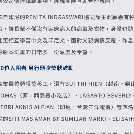
助公司傳達規範事項，展現團隊互助合作氛圍。
來自印尼的RENITA INDRASWARI協同雇主照
潔，讓長輩不僅沒有臥床病人的病氣及衣物，身體也隨
此更相互學習中文及印尼文。面對父親病情反覆、作息
讓原本沉重的日常多一份溫度及希望。
20
位入圍者 另行頒贈獎狀鼓勵
事業單位類獲獎移工，還有BUI THI HIEN（越南，樂山
TOMAS（菲，鼎泰豐小吃店）、LAGARTO BEVERL
FEBRI AKNIS ALFIAN（印尼，台灣三洋電機）等
尼的SITI MAS AMAH BT SUMIJAN MARKI、EL