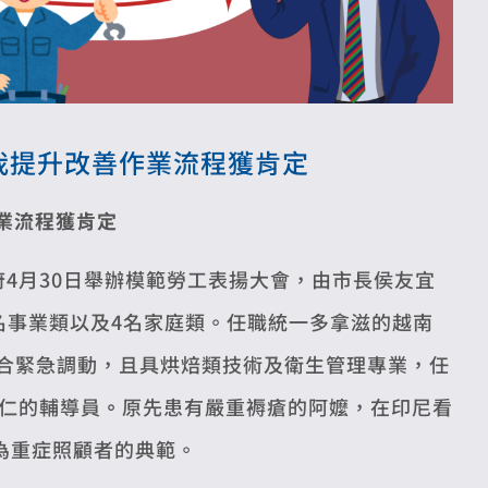
自我提升改善作業流程獲肯定
業流程獲肯定
府4月30日舉辦模範勞工表揚大會，由市長侯友宜
6名事業類以及4名家庭類。任職統一多拿滋的越南
程並配合緊急調動，且具烘焙類技術及衛生管理專業，任
仁的輔導員
。
原先患有嚴重褥瘡的阿嬤，在印尼看
成為重症照顧者的典範。