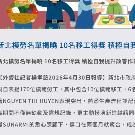
新北模勞名單揭曉 10名移工得獎 積極
新北模勞名單揭曉 10名移工得獎
積極自我提升改善作
【外勞社記者楊孝慈2026年4月30日報導】
新北市政
親自表揚170位模範勞工，其中包含10位模範移工，
籍NGUYEN THI HUYEN表現突出，熟悉生產流
職期間不僅無缺勤及違規紀錄，更主動扮演新進越籍同
護SUNARMI的悉心照顧下，傷口在兩個月就癒合，