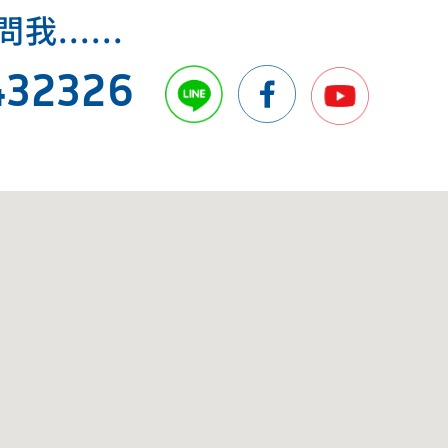
.....
432326