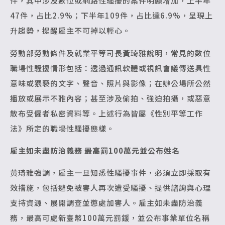
件，其中涉及數位或網路性騷擾的案件明顯增加，上半年
47件，占比2.9%；下半年109件，占比達6.9%，呈現上
升趨勢，提醒雇主不可掉以輕心。
勞動部勞動條件及就業平等司長黃琦雅說明，常見的數位
職場性騷擾情形包括：透過通訊軟體或視訊會議傳送具性
意味或猥褻的文字、聲音、照片與影像；在辦公場所公然
播放或展示不雅內容；甚至涉及偷拍、強迫拍攝，或惡意
散布受僱者私密資料等。上述行為皆屬《性別平等工作
法》所定的職場性騷擾態樣。
雇主如未盡防治義務 最高罰100萬元並公布姓名
黃琦雅強調，雇主一旦知悉性騷擾事件，必須立即採取有
效措施，包括避免被害人再次遭受騷擾、提供諮詢與心理
支持資源、展開調查並懲處加害人。雇主如未盡防治義
務，最高可處新臺幣100萬元罰鍰，並公布事業單位名稱