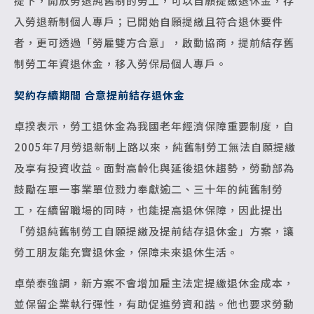
提下，開放勞退純舊制的勞工，可以自願提繳退休金，存
入勞退新制個人專戶；已開始自願提繳且符合退休要件
者，更可透過「勞雇雙方合意」，啟動協商，提前結存舊
制勞工年資退休金，移入勞保局個人專戶。
契約存續期間 合意提前結存退休金
卓揆表示，勞工退休金為我國老年經濟保障重要制度，自
2005年7月勞退新制上路以來，純舊制勞工無法自願提繳
及享有投資收益。面對高齡化與延後退休趨勢，勞動部為
鼓勵在單一事業單位戮力奉獻逾二、三十年的純舊制勞
工，在續留職場的同時，也能提高退休保障，因此提出
「勞退純舊制勞工自願提繳及提前結存退休金」方案，讓
勞工朋友能充實退休金，保障未來退休生活。
卓榮泰強調，新方案不會增加雇主法定提繳退休金成本，
並保留企業執行彈性，有助促進勞資和諧。他也要求勞動