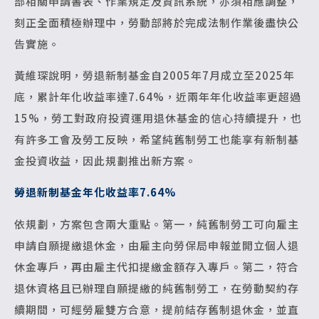
部相關申請書表、作業規定及資訊系統，亦須相應調整，
刻正全面積極辦理中，勞動部將於完成法制作業後盡快公
告實施。
黃維琛說明，勞退新制基金自2005年7月成立至2025年
底，累計年化收益率達7.64%，近兩年年化收益率更超過
15%，勞工對政府投資運用退休基金的信心持續提升，也
有許多工會及勞工反映，希望純舊制勞工也能享有新制基
金投資收益，因此規劃推出新方案。
勞退新制基金年化收益率7.64%
依規劃，方案包含兩大重點。第一，純舊制勞工可向雇主
申請自願提繳退休金，由雇主向勞保局申報並開立個人退
休金專戶，再由雇主代扣提繳金額存入專戶。第二，符合
退休資格且已辦理自願提繳的純舊制勞工，在勞動契約存
續期間，可經勞雇雙方合意，提前結存舊制退休金，並直