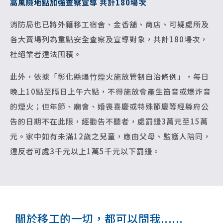
高風險地點加強查察宣導 共計180場次
消防局也已將外籍移工宿舍、金香舖、商店、可疑處所及
各大賣場列為重點安全查察及宣導對象，共計180場次，
杜絕業者違法囤積。
此外，依據「彰化縣爆竹煙火施放管制自治條例」，每日
晚上10點至隔日上午六點，不得施放會產生笛音或爆炸音
的煙火；但年節、廟會、婚喪喜慶或特殊節慶等經縣府公
告的日期不在此限，經勸告不聽者，處罰鍰3萬元至15萬
元。家中如有未滿12歲之兒童，應由父母、監護人陪同，
違反者可處3千元以上1萬5千元以下罰鍰。
關於移工的一切，都可以問我......