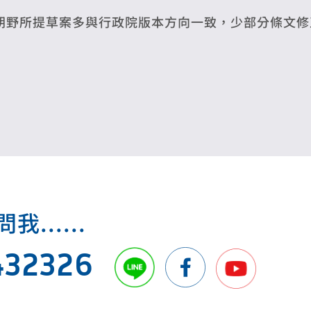
朝野所提草案多與行政院版本方向一致，少部分條文修
.....
432326