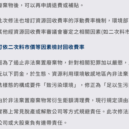
廢棄物後，可以再申請退費或補貼。
此次修法也增訂資源回收費率的浮動費率機制，環境部
其他經資源回收費率審議會審定之相關因素(如二次料
可依二次料市價等因素檢討回收費率
而為了遏止非法棄置廢棄物，針對相關犯罪加以嚴懲，
元以下罰金，於生態、資源利用環境敏感地區內非法棄
法樣態的構成要件「致污染環境」，修正為「足以生污
由於非法棄置廢棄物常衍生鉅額清理費，現行規定須由
實務上常見脫產或解散公司等方式規避責任。此次修法
公司或大股東負有連帶責任。