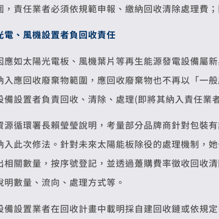
圍，責任業者必須依規範申報、繳納回收清除處理費；
光電、風機設置者負回收責任
因應如太陽光電板、風機葉片等再生能源發電設備屬新
納入應回收廢棄物範圍，應回收廢棄物也不再以「一般
設備設置者負責回收、清除、處理(即將其納入責任業者
資源循環署長賴瑩瑩說明，考量部分品牌商針對包裝有
納入此次修法。針對未來太陽能板除役的處理機制，她
出相關數量，按序號登記，並透過躉購費率徵收回收清
說明數量、流向、處理方式等。
設備設置業者在回收計畫中載明採自建回收鏈或依規定