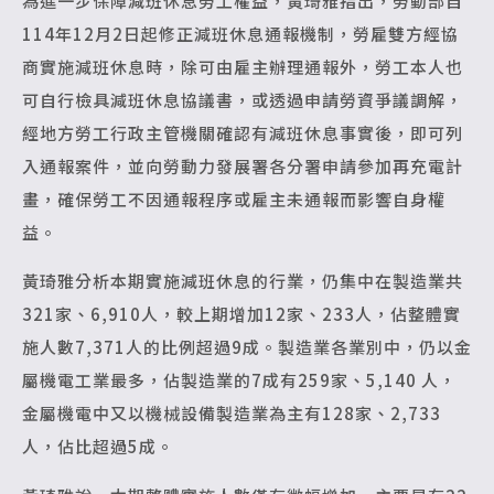
為進一步保障減班休息勞工權益，黃琦雅指出，勞動部自
114年12月2日起修正減班休息通報機制，勞雇雙方經協
商實施減班休息時，除可由雇主辦理通報外，勞工本人也
可自行檢具減班休息協議書，或透過申請勞資爭議調解，
經地方勞工行政主管機關確認有減班休息事實後，即可列
入通報案件，並向勞動力發展署各分署申請參加再充電計
畫，確保勞工不因通報程序或雇主未通報而影響自身權
益。
黃琦雅分析本期實施減班休息的行業，仍集中在製造業共
321家、6,910人，較上期增加12家、233人，佔整體實
施人數7,371人的比例超過9成。製造業各業別中，仍以金
屬機電工業最多，佔製造業的7成有259家、5,140 人，
金屬機電中又以機械設備製造業為主有128家、2,733
人，佔比超過5成。