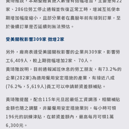
黃琦雅說，本期整體實施人數僅有微幅增加，主要是有22
家、286位勞工停止通報並恢復正常工時，增減互抵使本
期增加幅度縮小，且部分業者在農曆年前有接到訂單，至
於後續訂單是否延續則無法預估。
受美關稅影響309家 微增2家
另外，廠商表達受美國關稅影響的企業共309家，影響勞
工6,409人，較上期微幅增加2家、 70人。
黃琦雅說明，目前通報減班休息的勞工朋友，有73.2%的
企業(282家)為適用僱用安定措施的產業，有接近八成
(76.2%，5,619人)員工可以申請薪資差額補貼。
黃琦雅提醒，配合115年元旦起最低工資調漲，相關補貼
金額也隨之調整，非屬僱用安定措施業別，每小時可領
196元的訓練津貼，在薪資差額內，最高每月可領1萬
6,300元。