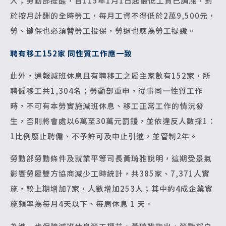
人；勞動部提醒，自115年1月1日起最低工資已調漲，對
於按月計酬的全時勞工，每月工資不得低於2萬9,500元，
勞、健保也必須替勞工投保，勞退也應為勞工提繳。
聘有移工152家 同性質工作應一致
此外，通報減班休息且有聘移工之雇主家數有152家，所
聘僱移工共1,304名；勞動部重申，從事同一性質工作
時，不可有本勞實施減班休息、移工正常工作的情況發
生，否則將會處以6萬至30萬元罰鍰，並依違反人數採1：
1比例廢止聘僱、不予許可及中止引進，並管制2年。
勞動部勞動條件及就業平等司長黃琦雅說明，這期受景氣
影響勞雇雙方協商減少工時統計，共385家、7,371人實
施，較上期增加7家，人數增加253人；其中約4成企業實
施頻率為每月4天以下、每周休息 1 天。