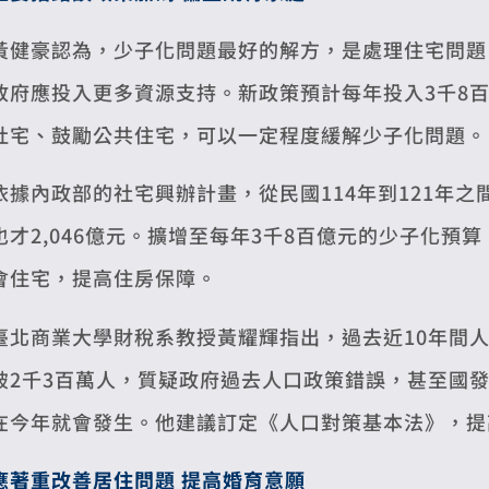
黃健豪認為，少子化問題最好的解方，是處理住宅問題
政府應投入更多資源支持。新政策預計每年投入3千8百
社宅、鼓勵公共住宅，可以一定程度緩解少子化問題。
依據內政部的社宅興辦計畫，從民國114年到121年之
也才2,046億元。擴增至每年3千8百億元的少子化
會住宅，提高住房保障。
臺北商業大學財稅系教授黃耀輝指出，過去近10年間
破2千3百萬人，質疑政府過去人口政策錯誤，甚至國發會
在今年就會發生。他建議訂定《人口對策基本法》，提
應著重改善居住問題 提高婚育意願