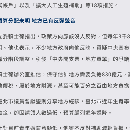
展帳戶」以及「擴大人工生殖補助」等18項措施。
預算分配未明 地方已有反彈聲音
立委賴士葆指出，政策方向應該沒人反對，但每年3千
明。他也表示，不少地方政府向他反映，質疑中央宣布
採分階段調整，引發「中央開支票，地方買單」的爭議
賴士葆辦公室推估，保守估計地方需要負擔830億元，
地價稅，屬於地方財源，甚至可能百分之百由地方負擔
臺北市議員曾獻瑩則分享地方經驗，臺北市近年生育率
勵金，卻因請領人數過低，預算編列逐年遞降。
針對目前青年婚育意願低，他雖不反對補助減輕負擔，