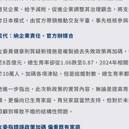
育兒企業、給予減稅，促進企業調整其治理觀念，將支
考日本模式，由官方帶頭推動交友平臺，事先檢核參與
民代：納企業責任、官方辦媒合
立委黃健豪則質疑新措施是複製過去失敗政策再加碼，從2
至8百億元，總生育率卻從1.06跌至0.87，2024
於10萬人。加碼各項津貼，但是結婚對數、總生育率
他進一步指出，此次新政策的實質內容，無論是提高育
額，更偏向已生育家庭，育兒家庭當然支持，但對於未
照顧到導致不婚的結構性問題。
立委指錯誤政策加碼 偏重既有家庭